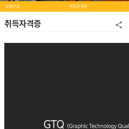
교육안내
취득자격증
취득자격증
공
share