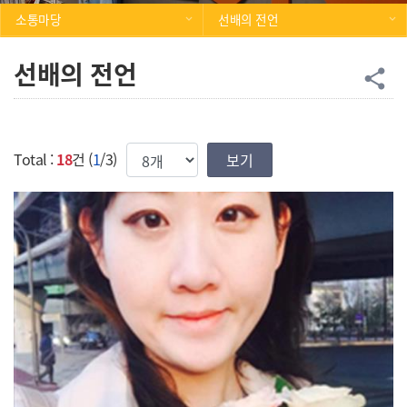
소통마당
선배의 전언
선배의 전언
공
share
한번에 보여질 게시물 갯수
Total :
18
건 (
1
/3)