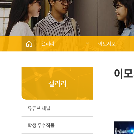
갤러리
이모저모
이모
갤러리
유튜브 채널
학생 우수작품