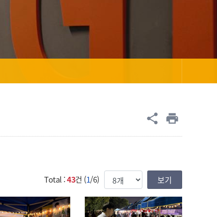
공유
share
print
한번에 보여질 게시물 갯수
Total :
43
건 (
1
/6)