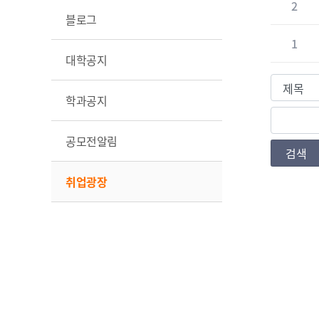
2
블로그
1
대학공지
검색조건
학과공지
검색값
공모전알림
검색
취업광장