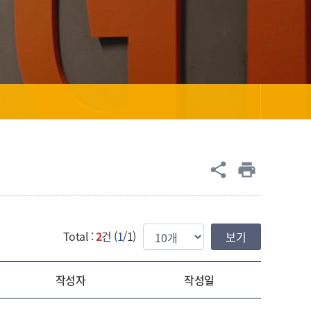
공유
share
print
한번에 보여질 게시물 갯수
Total :
2
건 (
1
/1)
작성자
작성일