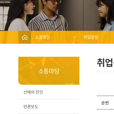
소통마당
취업광장
취업
소통마당
선배의 전언
순번
언론보도